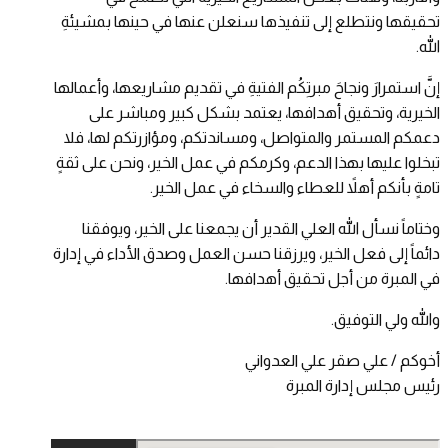
تحقيقها ونتطلع إلى تنفيذها سنعلن عنها في حينها بمشيئةِ
الله.
إنَّ استمرارَ ونجاحَ مبرتِكُم الفتيةِ في تقديم مشاريعها، وأعمالها
الخيرية، وتحقيق أهدافها، يعتمد بشكل كبير ومباشر على
دعمكم المستمر والمتواصل، ومساندتكم، ومؤازرتكم لها، فلا
تبخلوا عليها بهذا الدعم، وكرمكم في عمل الخير، ونحن على ثقةٍ
تامةٍ بأنكم أهلاً للعطاء والسخاء في عمل الخير.
وختاماً نسأل الله العلي القدير أن يجمعنا على الخير، ويوفقنا
دائماً إلى فعل الخير، ويرزقنا حسن العمل وصدق الأداء في إدارة
في المبرة من أجل تحقيق أهدافها.
والله ولي التوفيق.
أخوكم / علي صقر علي العدواني
رئيس مجلس إدارة المبرة