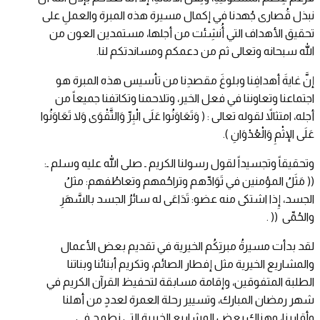
نبذل قُصارى جُهدنا في إكمال مسيرة هذه المبرة والعملِ على
تحقيق الأهداف التي أُنشِئت من أجلها، مستمدين العون من
الله سبحانه وتعالى ثم من دعمكم ومساندتكم لنا.
إنَّ غايةَ أهدافِنا وبلوغَ مقصدِنا من تأسيس هذه المبرة هو
اجتماعنا وتعاوننا في فعل الخير، وتلاحمنا وتكاتفنا جميعاً من
أجله، امتثالاً لقوله تعالى : ( وَتَعَاوَنُوا عَلَى الْبِرِّ وَالتَّقْوَى وَلا تَعَاوَنُوا
عَلَى الإثْمِ وَالْعُدْوَانِ ).
وتحقيقاً وتجسيداً لقول رسولنا الكريم ـ صلى الله عليه وسلم ـ:
(( مَثَلُ المؤمنين في تَوَادِّهم وتراحُمهم وتعاطُفهم: مثلُ
الجسد، إِذا اشتكى منه عضو: تَدَاعَى له سائرُ الجسد بالسَّهَرِ
والحُمِّى (( .
لقد بدأت مسيرةُ مبرتِكُم الخيرية في تقديم بعض الأعمال
والمشاريع الخيرية مثل إفطار الصائم، وتكريم أبنائنا وبناتنا
الطلبة المتفوقين، وإقامة مسابقة لتحفيظ القرآن الكريم في
شهر رمضان المبارك، وتسيير رحلة العمرة لعددٍ من أهلنا
وأقاربنا، وهناك بعض المشاريع الخيرية التي نطمح في