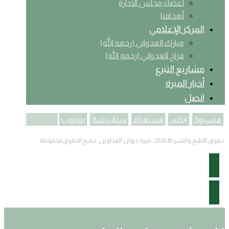
أعضاء مجلس الادارة
أهدافنا
المركز الإعلامي
مبارك العدواني (رحمه الله)
فراج العدواني (رحمه الله)
مشاريع التبرع
أخبار المبرة
اتصل
فيسبوك
ایکس
انستغرام
سناب شات
يوتيوب
حقوق الطبع والنشر © 2026 . مبرة ديوان العداوين, جميع الحقوق محفوظة.