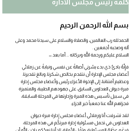
كلمه رئيس مجلس الاداره
بسم الله الرحمن الرحيم
الحمدلله رب العالمين، والصلاة والسلام على سيدنا محمد وعلى
آله وصحبه أجمعين .
السلام عليكم ورحمة الله وبركاته ... أما بعد ،،،
فإِنَّهُ بادئٌ ذي بدء يسُرني أصالةً عن نفسي ونيابةً عن زملائي
أعضاء مجلس الإدارة أن نتقدم بخالص شكرنا، وبالغ تقديرنا،
وعظيم أمتناننا، إلى الإخوة الأعزاء رئيس وأعضاء مجلس إدارة
مبرة ديوان العداوين السابق، على جهودهم الطيبة، والمتميزة
في سبيل تأسيس هذه المبرة وإدارتها في المرحلة السابقة،
فجزاهم الله عنا جمعياً خير الجزاء.
لقد تشرفت أنا وزملائي أعضاء مجلس إدارة مبرة ديوان
العداوين في تحمل مسئولية إدارة مبرتكُم في هذه المرحلة،
فرغَم عِظَمُ المسئوليةِ، وثِقْل الأمانةِ، إلا أننا نعدُكم بإذن الله أن