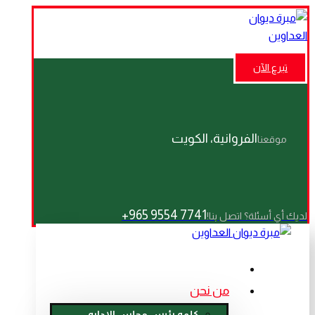
تبرع الآن
الفروانية، الكويت
موقعنا
7741 9554 965+
لديك أي أسئلة؟ اتصل بنا!
من نحن
كلمه رئيس مجلس الاداره